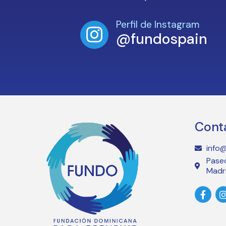
Perfil de Instagram
@fundospain
Cont
info
Paseo
Madr